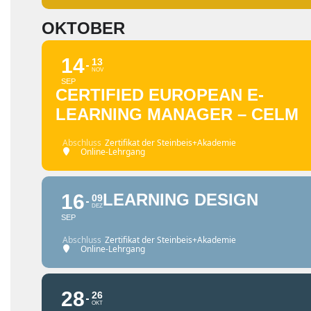
OKTOBER
14
13
NOV
SEP
CERTIFIED EUROPEAN E-
LEARNING MANAGER – CELM
Abschluss
Zertifikat der Steinbeis+Akademie
Online-Lehrgang
16
LEARNING DESIGN
09
DEZ
SEP
Abschluss
Zertifikat der Steinbeis+Akademie
Online-Lehrgang
28
26
OKT