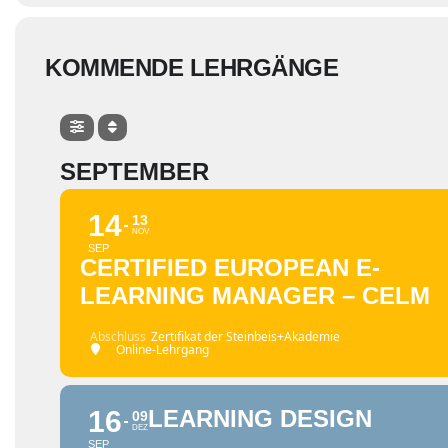
KOMMENDE LEHRGÄNGE
SEPTEMBER
14
13
NOV
SEP
CERTIFIED EUROPEAN E-
LEARNING MANAGER – CELM
Abschluss
Zertifikat der Steinbeis+Akademie
Online-Lehrgang
16
LEARNING DESIGN
09
DEZ
SEP