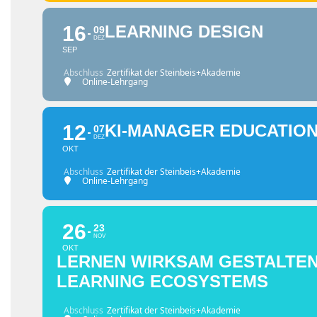
16
LEARNING DESIGN
09
DEZ
SEP
Abschluss
Zertifikat der Steinbeis+Akademie
Online-Lehrgang
12
KI-MANAGER EDUCATIO
07
DEZ
OKT
Abschluss
Zertifikat der Steinbeis+Akademie
Online-Lehrgang
26
23
NOV
OKT
LERNEN WIRKSAM GESTALTEN
LEARNING ECOSYSTEMS
Abschluss
Zertifikat der Steinbeis+Akademie