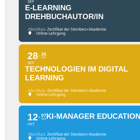
SEP
E-LEARNING
DREHBUCHAUTOR/IN
Abschluss
Zertifikat der Steinbeis+Akademie
Online-Lehrgang
28
26
OKT
SEP
TECHNOLOGIEN IM DIGITAL
LEARNING
Abschluss
Zertifikat der Steinbeis+Akademie
Online-Lehrgang
12
KI-MANAGER EDUCATIO
07
DEZ
OKT
Abschluss
Zertifikat der Steinbeis+Akademie
Online-Lehrgang