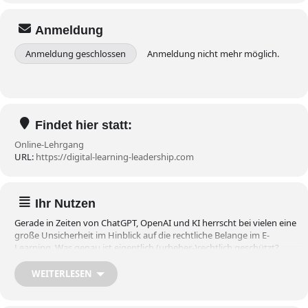
Anmeldung
Anmeldung geschlossen
Anmeldung nicht mehr möglich.
Findet hier statt:
Online-Lehrgang
URL:
https://digital-learning-leadership.com
Ihr Nutzen
Gerade in Zeiten von ChatGPT, OpenAI und KI herrscht bei vielen eine
große Unsicherheit im Hinblick auf die rechtliche Belange im E-
Learning. Was genau ist eigentlich (urheber-)rechtlich geschützt?
Welche Besonderheiten gelten insbesondere beim E-Learning? Wer
hat welche Rechte und wem gehören z.B. die mit Hilfe von KI
WEITERLESEN
erstellten Inhalte? Wer haftet eigentlich beim Einsatz von KI? Und wie
sieht es mit Datenschutz, Urheber- und Medienrecht aus?