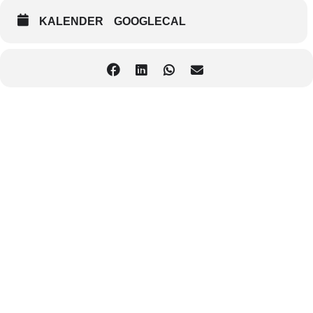
Das sind nur einige der Fragen, die sich viele E-Learning-
KALENDER
GOOGLECAL
Verantwortliche aktuell stellen.
Genau auf diese Fragen bekommen Sie in unserem 1-tägigen Online-
Seminar brandaktuelle Antworten von einer absoluten Expertin auf
diesem Gebiet.