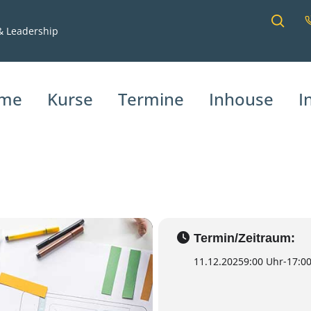
3 / 4
08.09.2025 9:00 UHR
16.10.2026 9:00 UHR
 & Leadership
REIHEIT & E-L
me
Kurse
Termine
Inhouse
I
Termin/Zeitraum:
11.12.2025
9:00 Uhr
-
17:0