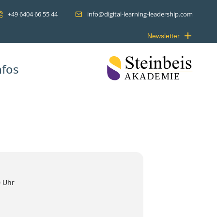
+49 6404 66 55 44
info@digital-learning-leadership.com
EARNING
Newsletter
nfos
Online-Lehrgang
0 Uhr