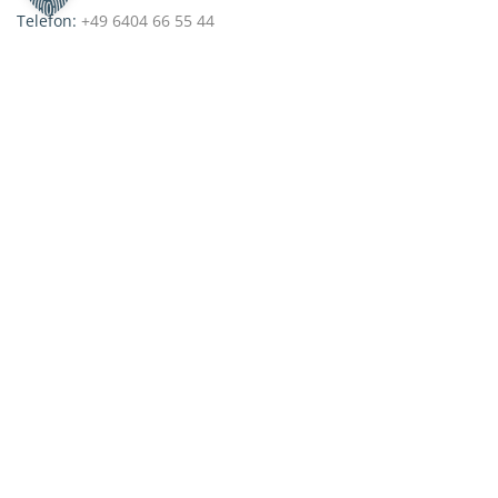
Telefon:
+49 6404 66 55 44
E-Mail:
info@digital-learning-leadership.com
Zertifikatslehrgänge, Weiterbildungen und praxisnahe Online-
digitales Lernen / E-Learning in Unternehmen mit Zertifikat der
Steinbeis+Akademie.
Institutsleitung:
Sünne Eichler & Prof. Dr. Dietmar Treichel MA MBA